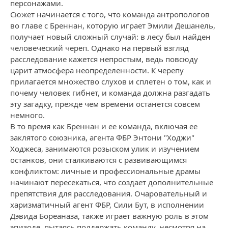
персонажами.
Сюжет начинается с того, что команда антропологов
во главе с Бреннан, которую играет Эмили Дешанель,
получает новый сложный случай: в лесу был найден
человеческий череп. Однако на первый взгляд
расследование кажется непростым, ведь повсюду
царит атмосфера неопределенности. К черепу
прилагается множество слухов и сплетен о том, как и
почему человек гибнет, и команда должна разгадать
эту загадку, прежде чем времени останется совсем
немного.
В то время как Бреннан и ее команда, включая ее
заклятого союзника, агента ФБР Энтони "Ходжи"
Ходжеса, занимаются розыском улик и изучением
останков, они сталкиваются с развивающимся
конфликтом: личные и профессиональные драмы
начинают пересекаться, что создает дополнительные
препятствия для расследования. Очаровательный и
харизматичный агент ФБР, Сили Бут, в исполнении
Дэвида Бореаназа, также играет важную роль в этом
эпизоде, пытаясь поддержать команду, несмотря на