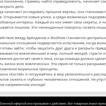
ое поколение, стремясь найти справедливость, начинает со
аскрыть дело.
да начинают исследовать прошлое жертвы, они сталкивают
. Открываются новые улики, а среди возможных подозревае
бовные интересы. Каждый из них имеет свои секреты, и н
зывается лишним. Эти неожиданные повороты сюжета лишь
ействие между Бренданом и Boothом становится центральн
нальные отношения подвергаются испытаниям, когда возни
готовы зайти, чтобы защитить друг друга и раскрыть правд
азываются вовлеченными в мир, полный эмоций, страсти и
яжение достигает своего пика, когда команда должна сдела
ь жизни всех вовлеченных. Эта серия не только раскрыва
д сомнение моральные принципы.
зона «Костей» и погружайтесь в мир увлекательного рассле
отов сюжета и глубоких человеческих отношений. Не упусти
том напряженном эпизоде!
убличной офертой или призывом к действию. Все товарные знаки прин