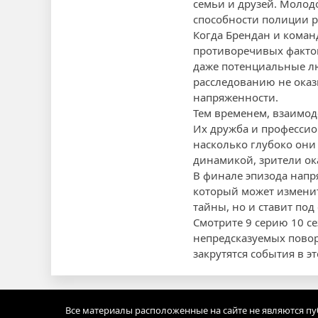
семьи и друзей. Молод
способности полиции р
Когда Брендан и коман
противоречивых фактов
даже потенциальные лю
расследованию не ока
напряженности.
Тем временем, взаимод
Их дружба и профессио
насколько глубоко они 
динамикой, зрители ок
В финале эпизода напр
который может изменит
тайны, но и ставит по
Смотрите 9 серию 10 се
непредсказуемых повор
закрутятся события в э
Все материалы расположенные на сайте не являются п