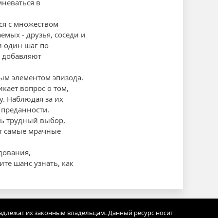
мневаться в
ся с множеством
мых - друзья, соседи и
и один шаг по
 добавляют
ым элементом эпизода.
кает вопрос о том,
у. Наблюдая за их
 преданности.
ть трудный выбор,
ет самые мрачные
дования,
те шанс узнать, как
адлежат их законным владельцам. Данный ресурс носит