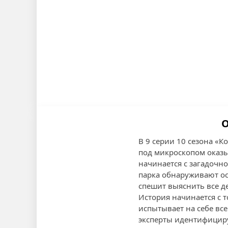
О
В 9 серии 10 сезона «
под микроскопом оказы
начинается с загадочно
парка обнаруживают ос
спешит выяснить все д
История начинается с то
испытывает на себе вс
эксперты идентифицир