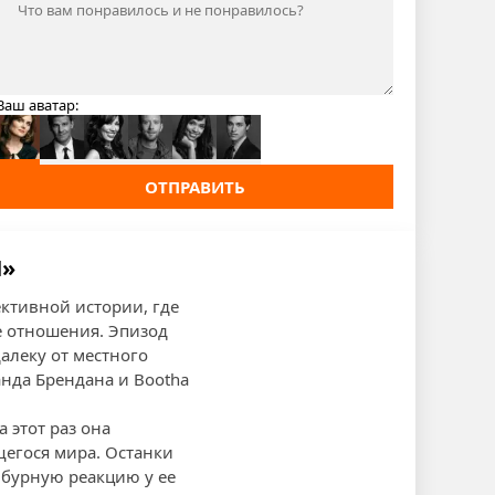
Ваш аватар:
ОТПРАВИТЬ
И»
ективной истории, где
е отношения. Эпизод
алеку от местного
анда Брендана и Boothа
а этот раз она
щегося мира. Останки
бурную реакцию у ее