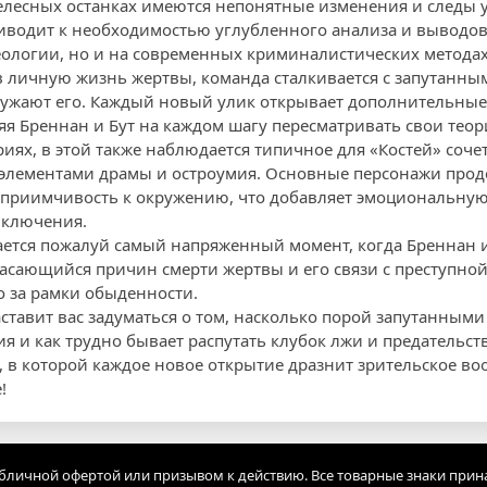
телесных останках имеются непонятные изменения и следы у
иводит к необходимостью углубленного анализа и выводов
еологии, но и на современных криминалистических методах
 личную жизнь жертвы, команда сталкивается с запутанн
ружают его. Каждый новый улик открывает дополнительные
яя Бреннан и Бут на каждом шагу пересматривать свои теор
риях, в этой также наблюдается типичное для «Костей» соч
 элементами драмы и остроумия. Oсновные персонажи прод
сприимчивость к окружению, что добавляет эмоциональну
иключения.
ается пожалуй самый напряженный момент, когда Бреннан и
сающийся причин смерти жертвы и его связи с преступной
о за рамки обыденности.
аставит вас задуматься о том, насколько порой запутанными
 и как трудно бывает распутать клубок лжи и предательств
в которой каждое новое открытие дразнит зрительское во
!
убличной офертой или призывом к действию. Все товарные знаки прин