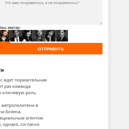
Ваш аватар:
ОТПРАВИТЬ
И»
нас ждет поразительная
т раз команда
го ключевую роль
в метрополитена в
на Бозена,
пециальным агентом
 однако, согласно