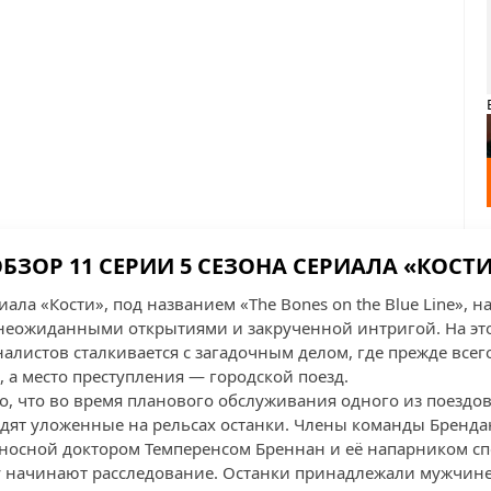
БЗОР 11 СЕРИИ 5 СЕЗОНА СЕРИАЛА «КОСТ
иала «Кости», под названием «The Bones on the Blue Line», 
неожиданными открытиями и закрученной интригой. На это
алистов сталкивается с загадочным делом, где прежде все
 а место преступления — городской поезд.
го, что во время планового обслуживания одного из поездо
дят уложенные на рельсах останки. Члены команды Бренда
оносной доктором Темперенсом Бреннан и её напарником с
у начинают расследование. Останки принадлежали мужчине,