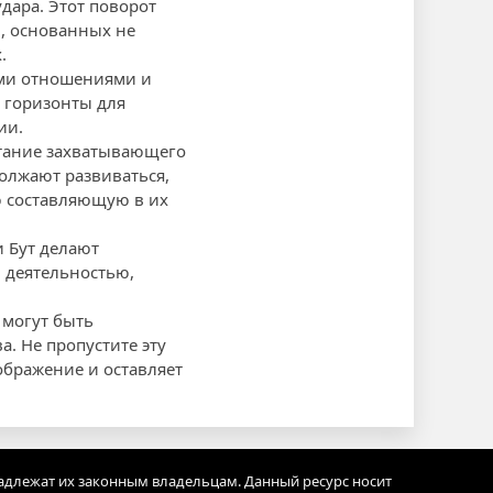
дара. Этот поворот
, основанных не
.
ыми отношениями и
 горизонты для
ии.
етание захватывающего
олжают развиваться,
ю составляющую в их
 Бут делают
 деятельностью,
 могут быть
а. Не пропустите эту
ображение и оставляет
адлежат их законным владельцам. Данный ресурс носит