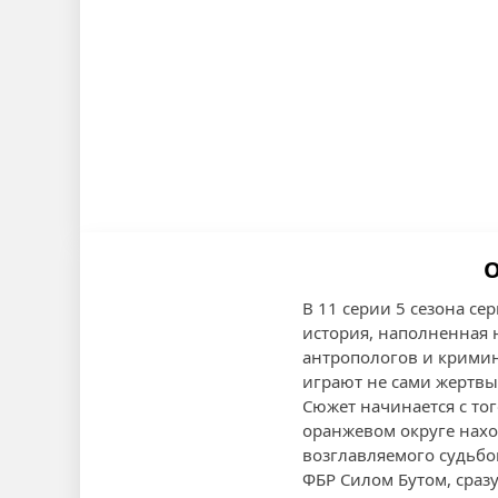
О
В 11 серии 5 сезона сер
история, наполненная 
антропологов и кримин
играют не сами жертвы,
Сюжет начинается с то
оранжевом округе нахо
возглавляемого судьб
ФБР Силом Бутом, сраз