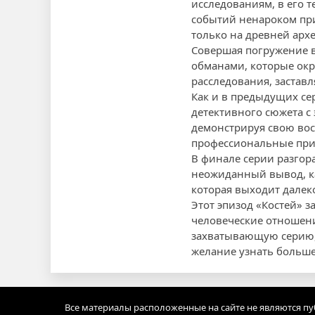
исследованиям, в его 
событий ненароком пр
только на древней арх
Совершая погружение в
обманами, которые ок
расследования, заставл
Как и в предыдущих се
детективного сюжета с
демонстрируя свою во
профессиональные пр
В финале серии разгор
неожиданный вывод, ка
которая выходит далек
Этот эпизод «Костей» з
человеческие отношения
захватывающую серию, 
желание узнать больше
Все материалы расположенные на сайте не являются п