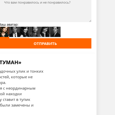
Ваш аватар:
ОТПРАВИТЬ
 ТУМАН»
гадочных улик и тонких
стей, которые не
ра.
тся с неординарным
той находки
 ставит в тупик
я были замечены и