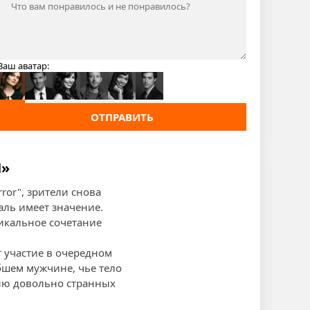
Ваш аватар:
ОТПРАВИТЬ
И»
rror", зрители снова
ль имеет значение.
никальное сочетание
 участие в очередном
бшем мужчине, чье тело
ию довольно странных