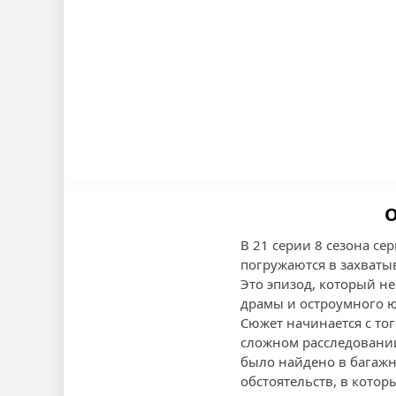
О
В 21 серии 8 сезона сер
погружаются в захваты
Это эпизод, который н
драмы и остроумного 
Сюжет начинается с то
сложном расследовании
было найдено в багаж
обстоятельств, в котор