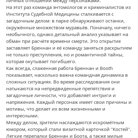
личных отношений между персонажами.
На этот раз команда энтомологов и криминалистов из
Института Судебной Медицины сталкивается с
загадочным делом: в парке обнаруживают останки,
окружённые множеством муравьёв. Поначалу, ничего
необычного, однако детальный анализ указывает на
обман при расчёте времени смерти. Это открытие
заставляет Бреннан и её команду заняться раскрытием
не только преступления, но и романтичной тайны,
которая окутывает погибшего.
Как всегда, слаженная работа Бреннан и Booth
показывает, насколько важна командная динамика в
сложных ситуациях. Во время расследования они
натыкаются на непредвиденные препятствия и
загадочные личности, что добавляет интриги и
напряжения. Каждый персонаж имеет свои причины и
мотивы, что делает их всем жизненными и
интересными.
Между делом, зрители наслаждаются искромётным
юмором, который стали визитной карточкой "Костей".
Легкие перепалки Бреннан и Боота, а также милые