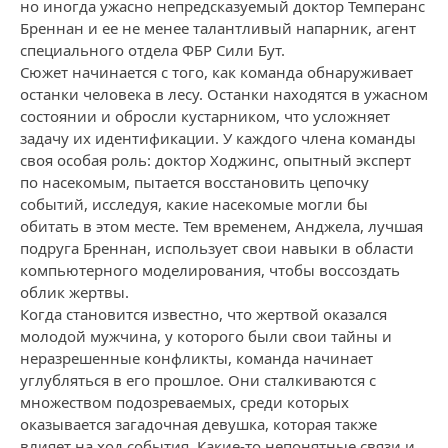
но иногда ужасно непредсказуемый доктор Темперанс
Бреннан и ее не менее талантливый напарник, агент
специального отдела ФБР Сили Бут.
Сюжет начинается с того, как команда обнаруживает
останки человека в лесу. Останки находятся в ужасном
состоянии и обросли кустарником, что усложняет
задачу их идентификации. У каждого члена команды
своя особая роль: доктор Ходжинс, опытный эксперт
по насекомым, пытается восстановить цепочку
событий, исследуя, какие насекомые могли бы
обитать в этом месте. Тем временем, Анджела, лучшая
подруга Бреннан, использует свои навыки в области
компьютерного моделирования, чтобы воссоздать
облик жертвы.
Когда становится известно, что жертвой оказался
молодой мужчина, у которого были свои тайны и
неразрешенные конфликты, команда начинает
углубляться в его прошлое. Они сталкиваются с
множеством подозреваемых, среди которых
оказывается загадочная девушка, которая также
влияет на ход события. Какие-то непонятные связи и